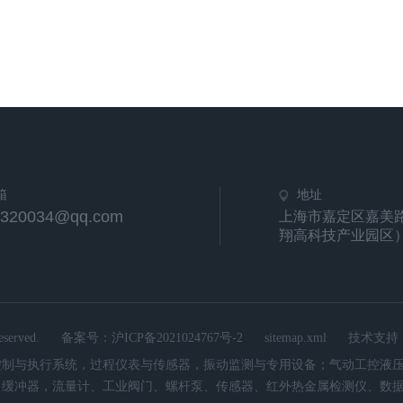
箱
地址
6320034@qq.com
上海市嘉定区嘉美路
翔高科技产业园区
rved.
备案号：
沪ICP备2021024767号-2
sitemap.xml
技术支持
主营：流体控制与执行系统，过程仪表与传感器，振动监测与专用设备；气动工
，缓冲器，流量计、工业阀门、螺杆泵、传感器、红外热金属检测仪、数