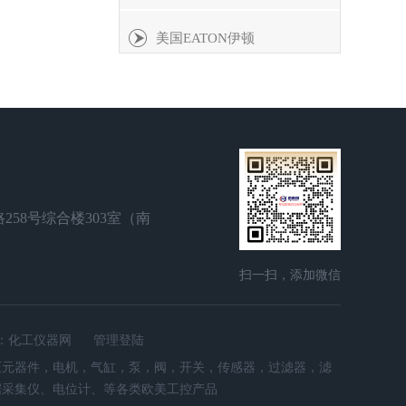
美国EATON伊顿
瑞士Baumer堡盟
德国AEG
Power Jacks
258号综合楼303室（南
）
瑞士JAQUET
扫一扫，添加微信
德国VOGEL
：
化工仪器网
管理登陆
控液压元器件，电机，气缸，泵，阀，开关，传感器，过滤器，滤
安沃驰AVENTICS
据采集仪、电位计、等各类欧美工控产品