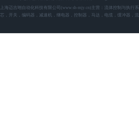
上海迈吉翊自动化科技有限公司(www.sh-mjy.cn)主营：流体控
芯，开关，编码器，减速机，继电器，控制器，马达，电缆，缓冲器，流