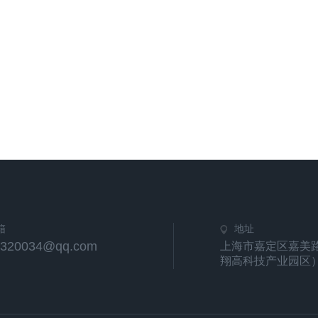
箱
地址
6320034@qq.com
上海市嘉定区嘉美路
翔高科技产业园区