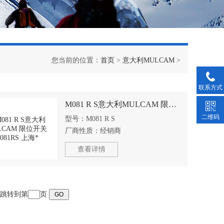
您当前的位置：
首页
>
意大利MULCAM
>
联系方式
M081 R S意大利MULCAM 限位开关M081RS 上海*
二维码
型号：
M081 R S
厂商性质：
经销商
查看详情
页 跳转到第
页