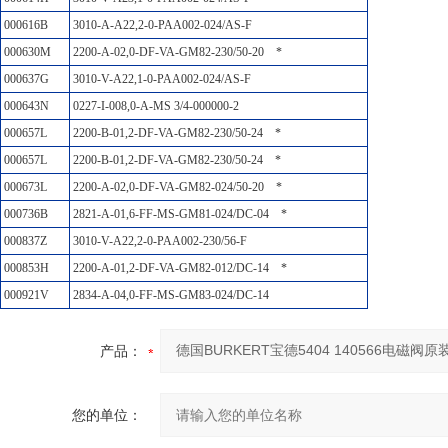
000616B
3010-A-A22,2-0-PAA002-024/AS-F
000630M
2200-A-02,0-DF-VA-GM82-230/50-20
*
000637G
3010-V-A22,1-0-PAA002-024/AS-F
000643N
0227-I-008,0-A-MS 3/4-000000-2
000657L
2200-B-01,2-DF-VA-GM82-230/50-24
*
000657L
2200-B-01,2-DF-VA-GM82-230/50-24
*
000673L
2200-A-02,0-DF-VA-GM82-024/50-20
*
000736B
2821-A-01,6-FF-MS-GM81-024/DC-04
*
000837Z
3010-V-A22,2-0-PAA002-230/56-F
000853H
2200-A-01,2-DF-VA-GM82-012/DC-14
*
000921V
2834-A-04,0-FF-MS-GM83-024/DC-14
产品：
您的单位：