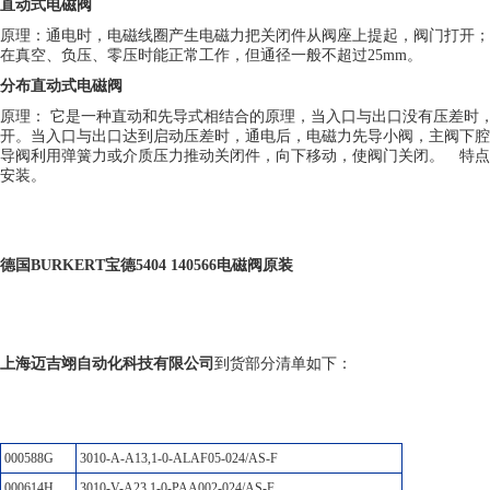
直动式电磁阀
原理：通电时，电磁线圈产生电磁力把关闭件从阀座上提起，阀门打开；
在真空、负压、零压时能正常工作，但通径一般不超过25mm。
分布直动式电磁阀
原理： 它是一种直动和先导式相结合的原理，当入口与出口没有压差时
开。当入口与出口达到启动压差时，通电后，电磁力先导小阀，主阀下腔
导阀利用弹簧力或介质压力推动关闭件，向下移动，使阀门关闭。 特点
安装。
德国BURKERT宝德5404 140566电磁阀原装
上海迈吉翊自动化科技有限公司
到货部分清单如下：
000588G
3010-A-A13,1-0-ALAF05-024/AS-F
000614H
3010-V-A23,1-0-PAA002-024/AS-F