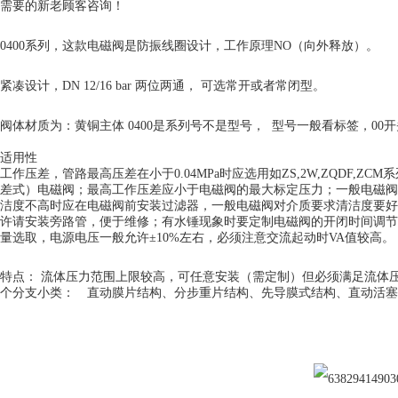
需要的新老顾客咨询！
0400系列，这款电磁阀是防振线圈设计，工作原理NO（向外释放）。
紧凑设计，DN 12/16 bar 两位两通， 可选常开或者常闭型。
阀体材质为：黄铜主体 0400是系列号不是型号， 型号一般看标签，0
适用性
工作压差，管路最高压差在小于0.04MPa时应选用如ZS,2W,ZQDF,Z
差式）电磁阀；最高工作压差应小于电磁阀的最大标定压力；一般电磁
洁度不高时应在电磁阀前安装过滤器，一般电磁阀对介质要求清洁度要好
许请安装旁路管，便于维修；有水锤现象时要定制电磁阀的开闭时间调节
量选取，电源电压一般允许±10%左右，必须注意交流起动时VA值较高。
特点： 流体压力范围上限较高，可任意安装（需定制）但必须满足流体
个分支小类： 直动膜片结构、分步重片结构、先导膜式结构、直动活塞