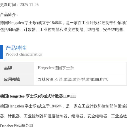
更新时间：2025-11-26
产品简介：
德国Hengstler(字士乐)成立于1846年，是一家在工业计数和控制部件领
包括编码器、计数器、工业控制器和温度控制器、继电器、安全继电器、工业热
盛顿的Danaher丹纳赫公司。
产品特性
Product characteristics
品牌
Hengstler/德国亨士乐
应用领域
农林牧渔,石油,能源,道路/轨道/船舶,电气
德国Hengstler(亨士乐)机械式计数器110/111
德国Hengstler(字士乐)成立于1846年，是一家在工业计数和控制部件领
器、计数器、工业控制器和温度控制器、继电器、安全继电器、工业热敏打印机
Danaher丹纳赫公司。