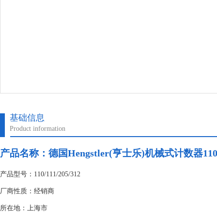
基础信息
Product information
产品名称：德国Hengstler(亨士乐)机械式计数器110/
产品型号：110/111/205/312
厂商性质：经销商
所在地：上海市