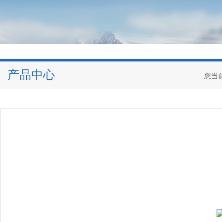
产品中心
您当