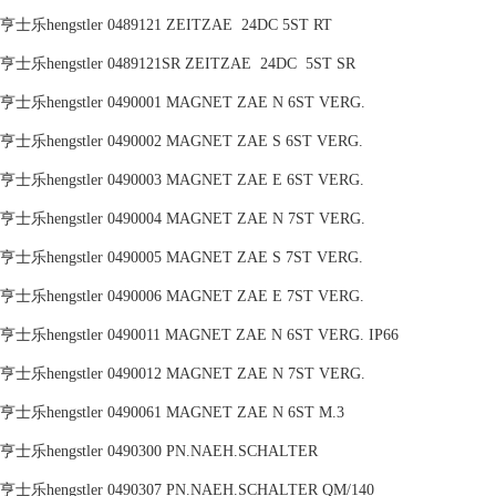
亨士乐hengstler 0489121 ZEITZAE 24DC 5ST RT
亨士乐hengstler 0489121SR ZEITZAE 24DC 5ST SR
亨士乐hengstler 0490001 MAGNET ZAE N 6ST VERG.
亨士乐hengstler 0490002 MAGNET ZAE S 6ST VERG.
亨士乐hengstler 0490003 MAGNET ZAE E 6ST VERG.
亨士乐hengstler 0490004 MAGNET ZAE N 7ST VERG.
亨士乐hengstler 0490005 MAGNET ZAE S 7ST VERG.
亨士乐hengstler 0490006 MAGNET ZAE E 7ST VERG.
亨士乐hengstler 0490011 MAGNET ZAE N 6ST VERG. IP66
亨士乐hengstler 0490012 MAGNET ZAE N 7ST VERG.
亨士乐hengstler 0490061 MAGNET ZAE N 6ST M.3
亨士乐hengstler 0490300 PN.NAEH.SCHALTER
亨士乐hengstler 0490307 PN.NAEH.SCHALTER QM/140