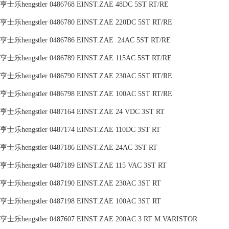
亨士乐hengstler 0486768 EINST.ZAE 48DC 5ST RT/RE
亨士乐hengstler 0486780 EINST.ZAE 220DC 5ST RT/RE
亨士乐hengstler 0486786 EINST.ZAE 24AC 5ST RT/RE
亨士乐hengstler 0486789 EINST.ZAE 115AC 5ST RT/RE
亨士乐hengstler 0486790 EINST.ZAE 230AC 5ST RT/RE
亨士乐hengstler 0486798 EINST.ZAE 100AC 5ST RT/RE
亨士乐hengstler 0487164 EINST.ZAE 24 VDC 3ST RT
亨士乐hengstler 0487174 EINST.ZAE 110DC 3ST RT
亨士乐hengstler 0487186 EINST.ZAE 24AC 3ST RT
亨士乐hengstler 0487189 EINST.ZAE 115 VAC 3ST RT
亨士乐hengstler 0487190 EINST.ZAE 230AC 3ST RT
亨士乐hengstler 0487198 EINST.ZAE 100AC 3ST RT
亨士乐hengstler 0487607 EINST.ZAE 200AC 3 RT M.VARISTOR