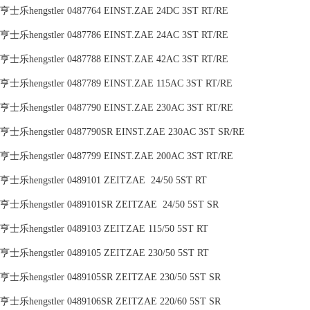
亨士乐hengstler 0487764 EINST.ZAE 24DC 3ST RT/RE
亨士乐hengstler 0487786 EINST.ZAE 24AC 3ST RT/RE
亨士乐hengstler 0487788 EINST.ZAE 42AC 3ST RT/RE
亨士乐hengstler 0487789 EINST.ZAE 115AC 3ST RT/RE
亨士乐hengstler 0487790 EINST.ZAE 230AC 3ST RT/RE
亨士乐hengstler 0487790SR EINST.ZAE 230AC 3ST SR/RE
亨士乐hengstler 0487799 EINST.ZAE 200AC 3ST RT/RE
亨士乐hengstler 0489101 ZEITZAE 24/50 5ST RT
亨士乐hengstler 0489101SR ZEITZAE 24/50 5ST SR
亨士乐hengstler 0489103 ZEITZAE 115/50 5ST RT
亨士乐hengstler 0489105 ZEITZAE 230/50 5ST RT
亨士乐hengstler 0489105SR ZEITZAE 230/50 5ST SR
亨士乐hengstler 0489106SR ZEITZAE 220/60 5ST SR