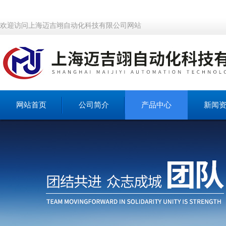
欢迎访问上海迈吉翊自动化科技有限公司网站
网站首页
公司简介
产品中心
新闻