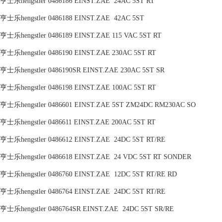
亨士乐hengstler 0486186 EINST.ZAE 24AC 5ST RT
亨士乐hengstler 0486188 EINST.ZAE 42AC 5ST
亨士乐hengstler 0486189 EINST.ZAE 115 VAC 5ST RT
亨士乐hengstler 0486190 EINST.ZAE 230AC 5ST RT
亨士乐hengstler 0486190SR EINST.ZAE 230AC 5ST SR
亨士乐hengstler 0486198 EINST.ZAE 100AC 5ST RT
亨士乐hengstler 0486601 EINST.ZAE 5ST ZM24DC RM230AC SO
亨士乐hengstler 0486611 EINST.ZAE 200AC 5ST RT
亨士乐hengstler 0486612 EINST.ZAE 24DC 5ST RT/RE
亨士乐hengstler 0486618 EINST.ZAE 24 VDC 5ST RT SONDER
亨士乐hengstler 0486760 EINST.ZAE 12DC 5ST RT/RE RD
亨士乐hengstler 0486764 EINST.ZAE 24DC 5ST RT/RE
亨士乐hengstler 0486764SR EINST.ZAE 24DC 5ST SR/RE