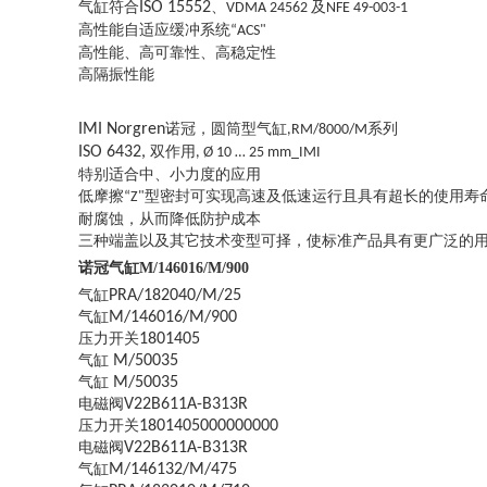
气缸符合
ISO 15552
、
及
VDMA 24562
NFE 49-003-1
高性能自适应缓冲系统
“ACS"
高性能、高可靠性、高稳定性
高隔振性能
IMI Norgren
诺冠，圆筒型气缸
系列
,RM/8000/M
ISO 6432,
双作用
, Ø 10 … 25 mm_IMI
特别适合中、小力度的应用
低摩擦
型密封可实现高速及低速运行且具有超长的使用寿
“Z"
耐腐蚀，从而降低防护成本
三种端盖以及其它技术变型可择，使标准产品具有更广泛的
诺冠气缸M/146016/M/900
气缸
PRA/182040/M/25
气缸
M/146016/M/900
压力开关
1801405
气缸
M/50035
气缸
M/50035
电磁阀
V22B611A-B313R
压力开关
1801405000000000
电磁阀
V22B611A-B313R
气缸
M/146132/M/475