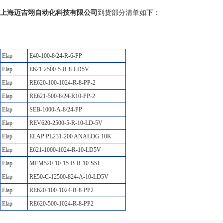
上海迈吉翊自动化科技有限公司
到货部分清单如下：
Elap
E40-100-8/24-R-6-PP
Elap
E621-2500-5-R-8-LD5V
Elap
RE620-100-1024-R-8-PP-2
Elap
RE621-500-8/24-R10-PP-2
Elap
SEB-1000-A-8/24-PP
Elap
REV620-2500-5-R-10-LD-5V
Elap
ELAP PL231-200 ANALOG.10K
Elap
E621-1000-1024-R-10-LD5V
Elap
MEM520-10-15-B-R-10-SSI
Elap
RE50-C-12500-824-A-10-LD5V
Elap
RE620-100-1024-R-8-PP2
Elap
RE620-500-1024-R-8-PP2