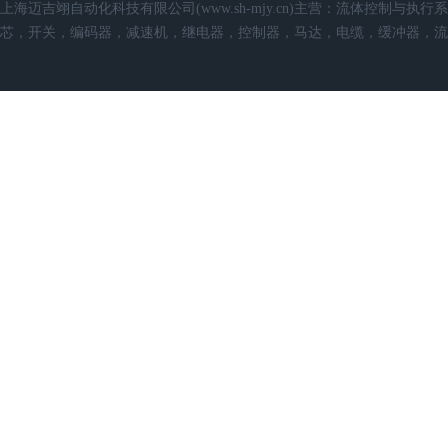
上海迈吉翊自动化科技有限公司(www.sh-mjy.cn)主营：流体控
芯，开关，编码器，减速机，继电器，控制器，马达，电缆，缓冲器，流